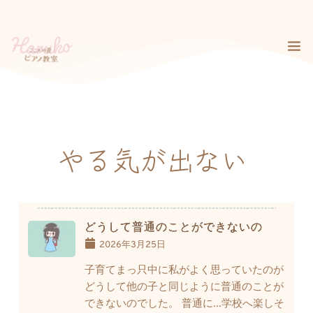
コ
ン
テ
ン
ツ
へ
ス
キ
ッ
プ
やる気が出ない
どうして普通のことができないの
2026年3月25日
子育てまっ只中に私がよく思っていたのが
どうして他の子と同じように普通のことが
できないのでした。 普通に…学校へ楽しそ