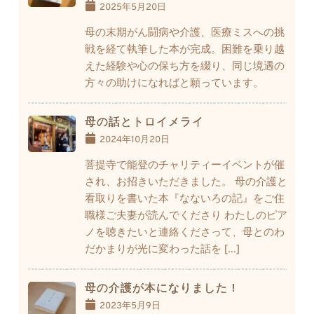
2025年5月20日
母の末期がん闘病や介護、医療ミスへの挑
戦を経て執筆した本が完成。困難を乗り越
えた経験や心の保ち方を綴り、同じ境遇の
方々の助けになればと願っています。
母の話とトロイメライ
2024年10月20日
菩提寺で能登のチャリティーイベントが催
され、お招きいただきました。 母の介護と
看取りを書いた本『なないろの記』をご住
職様ご夫妻が読んでくださり わたしのピア
ノを聴きたいと連絡くださって、母とのわ
だかまりが光に変わった話を […]
母の介護が本になりました！
2023年5月9日