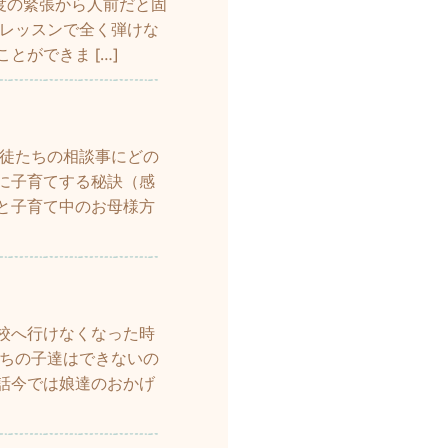
極度の緊張から人前だと固
プレッスンで全く弾けな
ができま […]
生徒たちの相談事にどの
に子育てする秘訣（感
と子育て中のお母様方
校へ行けなくなった時
うちの子達はできないの
話今では娘達のおかげ