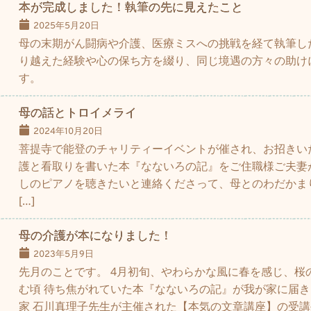
本が完成しました！執筆の先に見えたこと
2025年5月20日
母の末期がん闘病や介護、医療ミスへの挑戦を経て執筆し
り越えた経験や心の保ち方を綴り、同じ境遇の方々の助け
す。
母の話とトロイメライ
2024年10月20日
菩提寺で能登のチャリティーイベントが催され、お招きい
護と看取りを書いた本『なないろの記』をご住職様ご夫妻
しのピアノを聴きたいと連絡くださって、母とのわだかま
[…]
母の介護が本になりました！
2023年5月9日
先月のことです。 4月初旬、やわらかな風に春を感じ、桜
む頃 待ち焦がれていた本『なないろの記』が我が家に届き
家 石川真理子先生が主催された【本気の文章講座】の受講生７