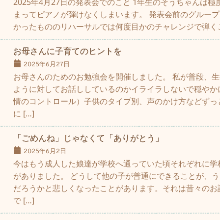
2025年4月27日の発表会でのこと 1年生のそうちゃんは
まってピアノが弾けなくしまいます。 発表会前のグルー
かったもののリハーサルでは何度目かのチャレンジで弾くこと
お母さんに子育てのヒントを
2025年6月27日
お母さんのためのお勉強会を開催しました。 私が普段、
ように対してお話ししているのかイライラしないで穏やか
情のコントロール）子供のタイプ別、声のかけ方などずっ
に […]
「ごめんね」じゃなくて「ありがとう」
2025年6月2日
今はもう成人した娘達が学校へ通っていた頃それぞれに学
がありました。 どうして他の子が普通にできることが、
だろうかと悲しくなったことがあります。それは昔々のお
で […]