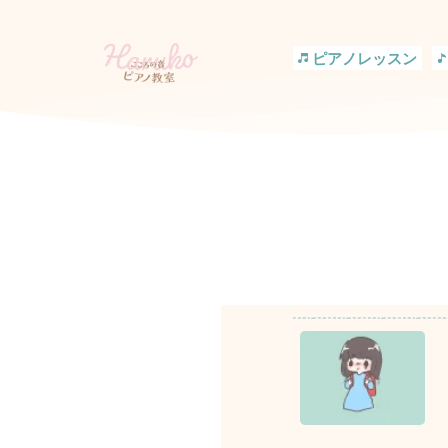
コ
ン
テ
ピアノレッスン
ン
ツ
へ
ス
キ
ッ
プ