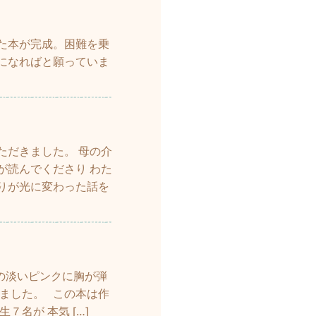
た本が完成。困難を乗
になればと願っていま
ただきました。 母の介
が読んでくださり わた
りが光に変わった話を
の淡いピンクに胸が弾
ました。 この本は作
名が 本気 […]