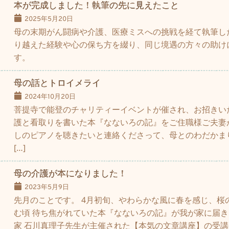
本が完成しました！執筆の先に見えたこと
2025年5月20日
母の末期がん闘病や介護、医療ミスへの挑戦を経て執筆し
り越えた経験や心の保ち方を綴り、同じ境遇の方々の助け
す。
母の話とトロイメライ
2024年10月20日
菩提寺で能登のチャリティーイベントが催され、お招きい
護と看取りを書いた本『なないろの記』をご住職様ご夫妻
しのピアノを聴きたいと連絡くださって、母とのわだかま
[…]
母の介護が本になりました！
2023年5月9日
先月のことです。 4月初旬、やわらかな風に春を感じ、桜
む頃 待ち焦がれていた本『なないろの記』が我が家に届き
家 石川真理子先生が主催された【本気の文章講座】の受講生７