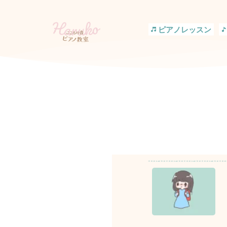
コ
ン
テ
ピアノレッスン
ン
ツ
へ
ス
キ
ッ
プ