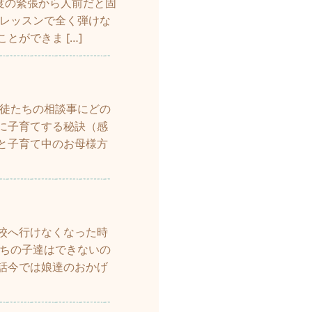
極度の緊張から人前だと固
プレッスンで全く弾けな
ができま […]
生徒たちの相談事にどの
に子育てする秘訣（感
と子育て中のお母様方
校へ行けなくなった時
うちの子達はできないの
話今では娘達のおかげ