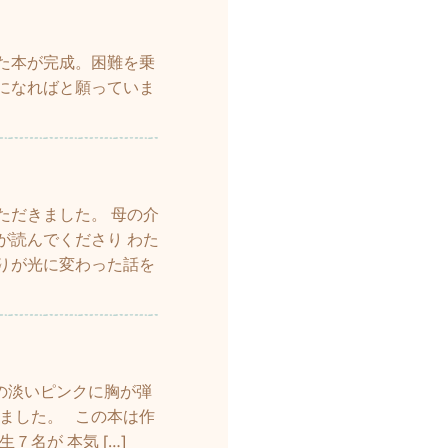
た本が完成。困難を乗
になればと願っていま
ただきました。 母の介
が読んでくださり わた
りが光に変わった話を
の淡いピンクに胸が弾
ました。 この本は作
名が 本気 […]