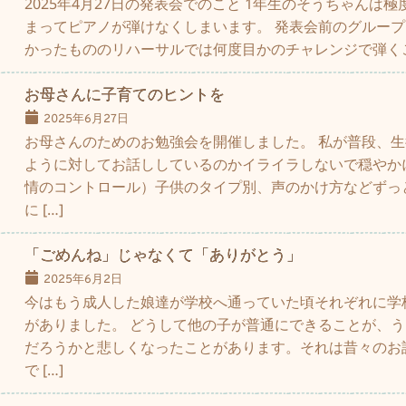
2025年4月27日の発表会でのこと 1年生のそうちゃんは
まってピアノが弾けなくしまいます。 発表会前のグルー
かったもののリハーサルでは何度目かのチャレンジで弾くこと
お母さんに子育てのヒントを
2025年6月27日
お母さんのためのお勉強会を開催しました。 私が普段、
ように対してお話ししているのかイライラしないで穏やか
情のコントロール）子供のタイプ別、声のかけ方などずっ
に […]
「ごめんね」じゃなくて「ありがとう」
2025年6月2日
今はもう成人した娘達が学校へ通っていた頃それぞれに学
がありました。 どうして他の子が普通にできることが、
だろうかと悲しくなったことがあります。それは昔々のお
で […]