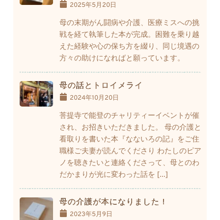
2025年5月20日
母の末期がん闘病や介護、医療ミスへの挑
戦を経て執筆した本が完成。困難を乗り越
えた経験や心の保ち方を綴り、同じ境遇の
方々の助けになればと願っています。
母の話とトロイメライ
2024年10月20日
菩提寺で能登のチャリティーイベントが催
され、お招きいただきました。 母の介護と
看取りを書いた本『なないろの記』をご住
職様ご夫妻が読んでくださり わたしのピア
ノを聴きたいと連絡くださって、母とのわ
だかまりが光に変わった話を […]
母の介護が本になりました！
2023年5月9日