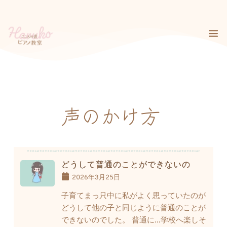
コ
ン
テ
ン
ツ
へ
ス
キ
ッ
プ
声のかけ方
どうして普通のことができないの
2026年3月25日
子育てまっ只中に私がよく思っていたのが
どうして他の子と同じように普通のことが
できないのでした。 普通に…学校へ楽しそ