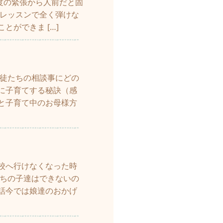
極度の緊張から人前だと固
プレッスンで全く弾けな
ができま […]
生徒たちの相談事にどの
に子育てする秘訣（感
と子育て中のお母様方
校へ行けなくなった時
うちの子達はできないの
話今では娘達のおかげ