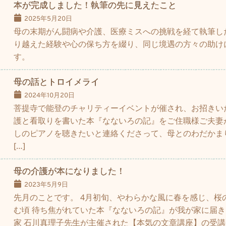
本が完成しました！執筆の先に見えたこと
2025年5月20日
母の末期がん闘病や介護、医療ミスへの挑戦を経て執筆し
り越えた経験や心の保ち方を綴り、同じ境遇の方々の助け
す。
母の話とトロイメライ
2024年10月20日
菩提寺で能登のチャリティーイベントが催され、お招きい
護と看取りを書いた本『なないろの記』をご住職様ご夫妻
しのピアノを聴きたいと連絡くださって、母とのわだかま
[…]
母の介護が本になりました！
2023年5月9日
先月のことです。 4月初旬、やわらかな風に春を感じ、桜
む頃 待ち焦がれていた本『なないろの記』が我が家に届き
家 石川真理子先生が主催された【本気の文章講座】の受講生７