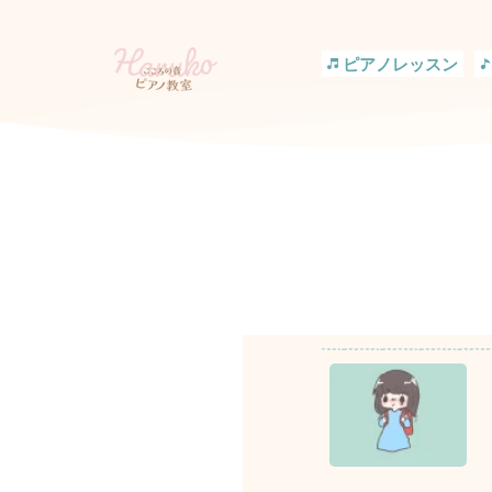
コ
ン
テ
ピアノレッスン
ン
ツ
へ
ス
キ
ッ
プ