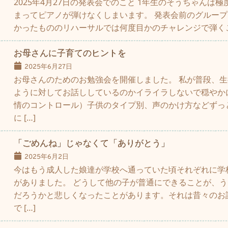
2025年4月27日の発表会でのこと 1年生のそうちゃんは
まってピアノが弾けなくしまいます。 発表会前のグルー
かったもののリハーサルでは何度目かのチャレンジで弾くこと
お母さんに子育てのヒントを
2025年6月27日
お母さんのためのお勉強会を開催しました。 私が普段、
ように対してお話ししているのかイライラしないで穏やか
情のコントロール）子供のタイプ別、声のかけ方などずっ
に […]
「ごめんね」じゃなくて「ありがとう」
2025年6月2日
今はもう成人した娘達が学校へ通っていた頃それぞれに学
がありました。 どうして他の子が普通にできることが、
だろうかと悲しくなったことがあります。それは昔々のお
で […]