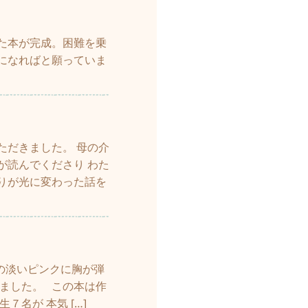
た本が完成。困難を乗
になればと願っていま
ただきました。 母の介
が読んでくださり わた
りが光に変わった話を
の淡いピンクに胸が弾
ました。 この本は作
名が 本気 […]