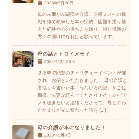
2025年5月20日
母の末期がん闘病や介護、医療ミスへの挑
戦を経て執筆した本が完成。困難を乗り越
えた経験や心の保ち方を綴り、同じ境遇の
方々の助けになればと願っています。
母の話とトロイメライ
2024年10月20日
菩提寺で能登のチャリティーイベントが催
され、お招きいただきました。 母の介護と
看取りを書いた本『なないろの記』をご住
職様ご夫妻が読んでくださり わたしのピア
ノを聴きたいと連絡くださって、母とのわ
だかまりが光に変わった話を […]
母の介護が本になりました！
2023年5月9日