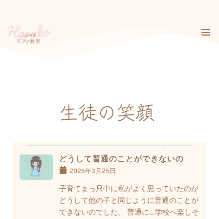
コ
ン
テ
ン
ツ
へ
ス
キ
ッ
プ
生徒の笑顔
どうして普通のことができないの
2026年3月25日
子育てまっ只中に私がよく思っていたのが
どうして他の子と同じように普通のことが
できないのでした。 普通に…学校へ楽しそ