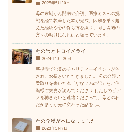
2025年5月20日
母の末期がん闘病や介護、医療ミスへの挑
戦を経て執筆した本が完成。困難を乗り越
えた経験や心の保ち方を綴り、同じ境遇の
方々の助けになればと願っています。
母の話とトロイメライ
2024年10月20日
菩提寺で能登のチャリティーイベントが催
され、お招きいただきました。 母の介護と
看取りを書いた本『なないろの記』をご住
職様ご夫妻が読んでくださり わたしのピア
ノを聴きたいと連絡くださって、母とのわ
だかまりが光に変わった話を […]
母の介護が本になりました！
2023年5月9日