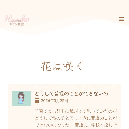
コ
ン
テ
ン
ツ
へ
ス
キ
ッ
プ
花は咲く
どうして普通のことができないの
2026年3月25日
子育てまっ只中に私がよく思っていたのが
どうして他の子と同じように普通のことが
できないのでした。 普通に…学校へ楽しそ