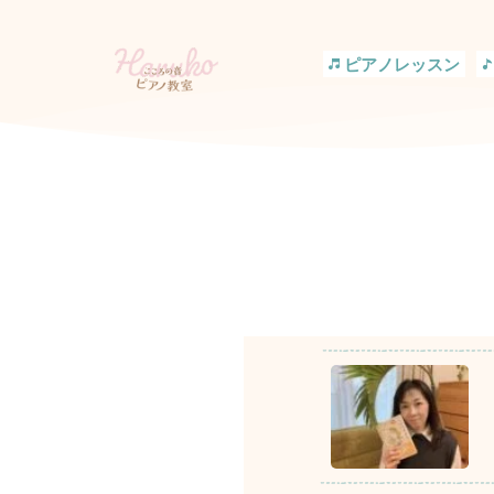
コ
ン
テ
ピアノレッスン
ン
ツ
へ
ス
キ
ッ
プ