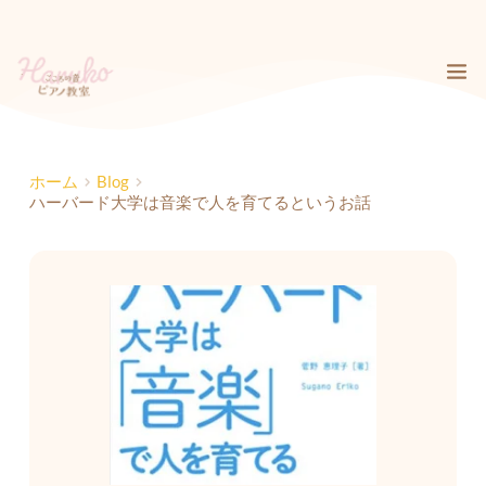
コ
ン
テ
ン
ツ
へ
ス
キ
ホーム
Blog
ッ
ハーバード大学は音楽で人を育てるというお話
プ