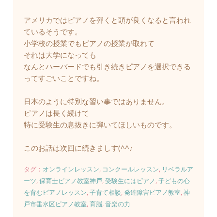
アメリカではピアノを弾くと頭が良くなると言われ
ているそうです。
小学校の授業でもピアノの授業が取れて
それは大学になっても
なんとハーバードでも引き続きピアノを選択できる
ってすごいことですね。
日本のように特別な習い事ではありません。
ピアノは長く続けて
特に受験生の息抜きに弾いてほしいものです。
このお話は次回に続きましす(^^♪
タグ：
オンラインレッスン
, 
コンクールレッスン
, 
リベラルア
ーツ
, 
保育士ピアノ教室神戸
, 
受験生にはピアノ
, 
子どもの心
を育むピアノレッスン
, 
子育て相談
, 
発達障害ピアノ教室
, 
神
戸市垂水区ピアノ教室
, 
育脳
, 
音楽の力