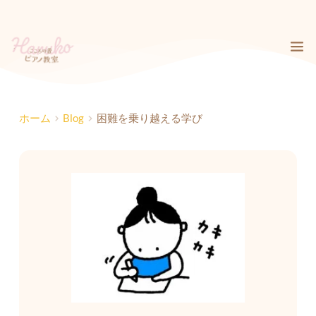
コ
ン
テ
ン
ツ
へ
ス
キ
ホーム
Blog
困難を乗り越える学び
ッ
プ