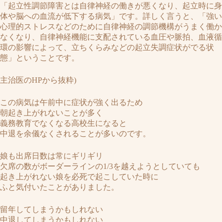
「起立性調節障害とは自律神経の働きが悪くなり、起立時に身
体や脳への血流が低下する病気」です。詳しく言うと、「強い
心理的ストレスなどのために自律神経の調節機構がうまく働か
なくなり、自律神経機能に支配されている血圧や脈拍、血液循
環の影響によって、立ちくらみなどの起立失調症状がでる状
態」ということです。
主治医のHPから抜粋)
この病気は午前中に症状が強く出るため
朝起き上がれないことが多く
義務教育でなくなる高校生になると
中退を余儀なくされることが多いのです。
娘も出席日数は常にギリギリ
欠席の数がボーダーラインの1/3を越えようとしていても
起き上がれない娘を必死で起こしていた時に
ふと気付いたことがありました。
留年してしまうかもしれない
中退してしまうかもしれない