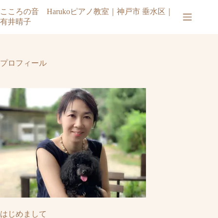
コ
こころの音 Harukoピアノ教室｜神戸市 垂水区｜
ン
有井晴子
テ
ン
ツ
へ
プロフィール
ス
キ
ッ
プ
はじめまして