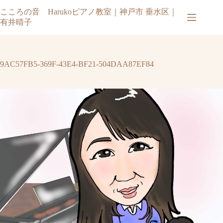
コ
こころの音 Harukoピアノ教室｜神戸市 垂水区｜
ン
有井晴子
テ
ン
ツ
へ
9AC57FB5-369F-43E4-BF21-504DAA87EF84
ス
キ
ッ
プ