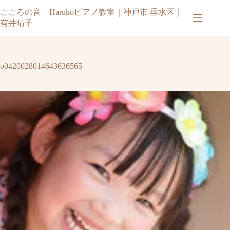
コ
こころの音 Harukoピアノ教室｜神戸市 垂水区｜
ン
有井晴子
テ
ン
ツ
へ
o0420028014643636565
ス
キ
ッ
プ