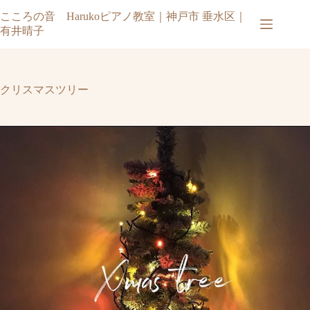
コ
こころの音 Harukoピアノ教室｜神戸市 垂水区｜
ン
有井晴子
テ
ン
ツ
へ
クリスマスツリー
ス
キ
ッ
プ