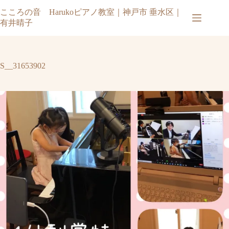
コ
こころの音 Harukoピアノ教室｜神戸市 垂水区｜
ン
有井晴子
テ
ン
ツ
へ
S__31653902
ス
キ
ッ
プ